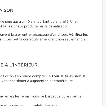
MAISON
elle joue aussi un rôle important durant l’été. Une
t la fraîcheur
produite par la climatisation.
uvent laisser entrer beaucoup d’air chaud.
Vérifiez les
air
. Ces petits correctifs améliorent non seulement le
E À L’INTÉRIEUR
sans qu’on s’en rende compte. Le
four
, la
télévision
, la
vent contribuer à augmenter la température
vilégiez les repas froids, le barbecue ou les petits
se et la sécheuse en soirée, lorsque la